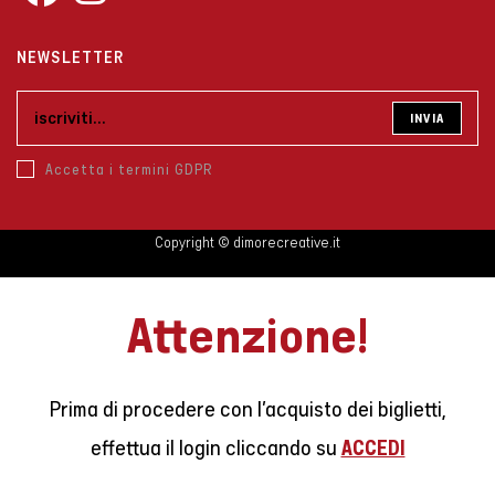
Opens
Opens
NEWSLETTER
in
in
a
a
new
new
INVIA
tab
tab
Accetta i termini GDPR
Copyright © dimorecreative.it
Attenzione!
Prima di procedere con l’acquisto dei biglietti,
ACCEDI
effettua il login cliccando su