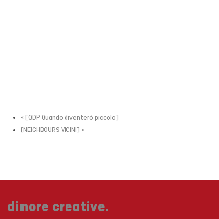
«
[QDP Quando diventerò piccolo]
[NEIGHBOURS VICINI]
»
dimore creative.