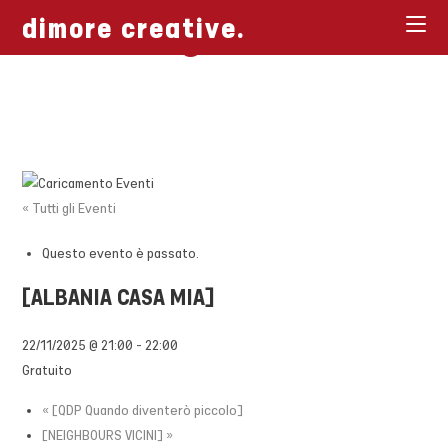
[ Biglietti ]
Salta
dimore creative.
al
contenuto
« Tutti gli Eventi
Questo evento è passato.
[ALBANIA CASA MIA]
22/11/2025 @ 21:00
-
22:00
Gratuito
«
[QDP Quando diventerò piccolo]
[NEIGHBOURS VICINI]
»