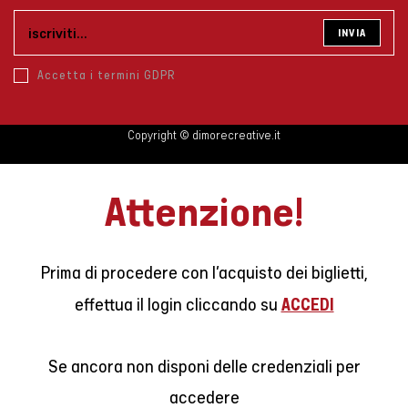
a
a
new
new
INVIA
tab
tab
Accetta i termini GDPR
Copyright © dimorecreative.it
Attenzione!
Prima di procedere con l’acquisto dei biglietti,
ACCEDI
effettua il login cliccando su
Se ancora non disponi delle credenziali per
accedere