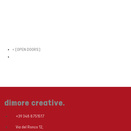
«
[OPEN DOORS]
dimore creative.
+39 348 8751517
Via del Ronco 12,