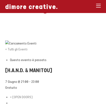
[ Biglietti ]
Salta
dimore creative.
al
contenuto
« Tutti gli Eventi
Questo evento è passato.
[H.A.N.D. & MANITOU]​
7 Giugno @ 21:00
-
23:00
Gratuito
«
[OPEN DOORS]