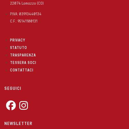
22074 Lomazzo (CO)
P.IVA: 03993440134
C.F.: 95141100131
PRIVACY
STATUTO
TRASPARENZA
TESSERA SOCI
CONTATTACI
SEGUICI
Opens
Opens
NEWSLETTER
in
in