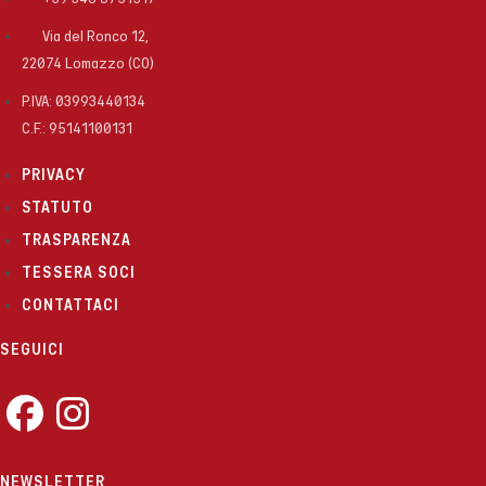
Via del Ronco 12,
22074 Lomazzo (CO)
P.IVA: 03993440134
C.F.: 95141100131
PRIVACY
STATUTO
TRASPARENZA
TESSERA SOCI
CONTATTACI
SEGUICI
Opens
Opens
NEWSLETTER