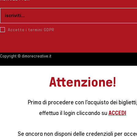
in
in
a
a
new
new
tab
tab
Accetta i termini GDPR
Copyright © dimorecreative.it
Attenzione!
Prima di procedere con l’acquisto dei biglietti
ACCEDI
effettua il login cliccando su
Se ancora non disponi delle credenziali per acc