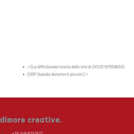
«
[La difficilissima storia della vita di CICCIO SPERANZA]
[QDP Quando diventerò piccolo]
»
dimore creative.
+39 348 8751517