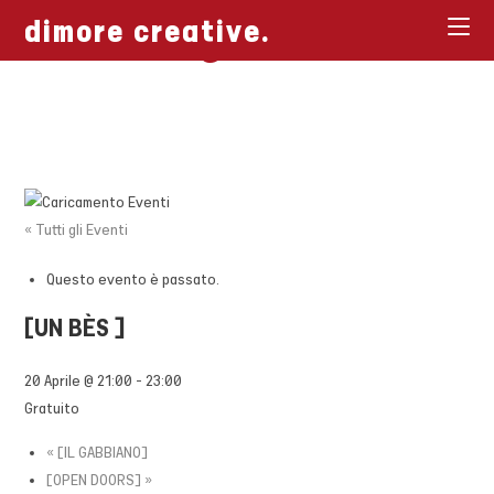
[ Biglietti ]
Salta
dimore creative.
al
contenuto
« Tutti gli Eventi
Questo evento è passato.
[UN BÈS ]
20 Aprile @ 21:00
-
23:00
Gratuito
«
[IL GABBIANO]
[OPEN DOORS]
»